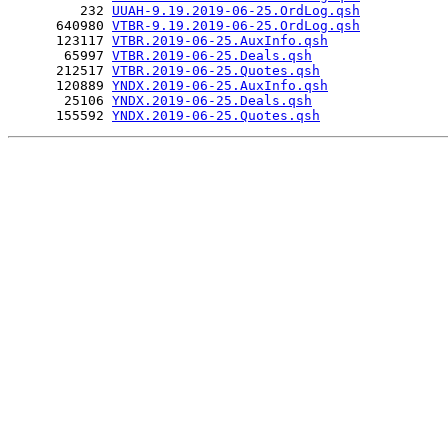
         232 
UUAH-9.19.2019-06-25.OrdLog.qsh
      640980 
VTBR-9.19.2019-06-25.OrdLog.qsh
      123117 
VTBR.2019-06-25.AuxInfo.qsh
       65997 
VTBR.2019-06-25.Deals.qsh
      212517 
VTBR.2019-06-25.Quotes.qsh
      120889 
YNDX.2019-06-25.AuxInfo.qsh
       25106 
YNDX.2019-06-25.Deals.qsh
      155592 
YNDX.2019-06-25.Quotes.qsh