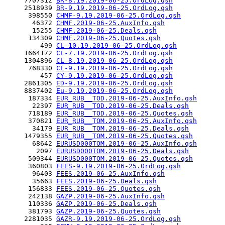
     7707312 
BR-8.19.2019-06-25.OrdLog.qsh
     2518939 
BR-9.19.2019-06-25.OrdLog.qsh
      398550 
CHMF-9.19.2019-06-25.OrdLog.qsh
       46372 
CHMF.2019-06-25.AuxInfo.qsh
       15255 
CHMF.2019-06-25.Deals.qsh
      134309 
CHMF.2019-06-25.Quotes.qsh
         499 
CL-10.19.2019-06-25.OrdLog.qsh
     1664172 
CL-7.19.2019-06-25.OrdLog.qsh
     1304896 
CL-8.19.2019-06-25.OrdLog.qsh
      768330 
CL-9.19.2019-06-25.OrdLog.qsh
         457 
CY-9.19.2019-06-25.OrdLog.qsh
     2861305 
ED-9.19.2019-06-25.OrdLog.qsh
     8837402 
Eu-9.19.2019-06-25.OrdLog.qsh
      187334 
EUR_RUB__TOD.2019-06-25.AuxInfo.qsh
       22397 
EUR_RUB__TOD.2019-06-25.Deals.qsh
      718189 
EUR_RUB__TOD.2019-06-25.Quotes.qsh
      370821 
EUR_RUB__TOM.2019-06-25.AuxInfo.qsh
       34179 
EUR_RUB__TOM.2019-06-25.Deals.qsh
     1479355 
EUR_RUB__TOM.2019-06-25.Quotes.qsh
       68642 
EURUSD000TOM.2019-06-25.AuxInfo.qsh
        2097 
EURUSD000TOM.2019-06-25.Deals.qsh
      509344 
EURUSD000TOM.2019-06-25.Quotes.qsh
      360803 
FEES-9.19.2019-06-25.OrdLog.qsh
       96403 
FEES.2019-06-25.AuxInfo.qsh
       35663 
FEES.2019-06-25.Deals.qsh
      156833 
FEES.2019-06-25.Quotes.qsh
      242138 
GAZP.2019-06-25.AuxInfo.qsh
      110336 
GAZP.2019-06-25.Deals.qsh
      381793 
GAZP.2019-06-25.Quotes.qsh
     2281035 
GAZR-9.19.2019-06-25.OrdLog.qsh