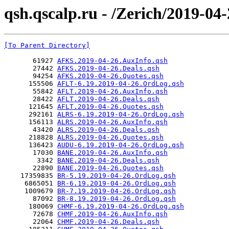
qsh.qscalp.ru - /Zerich/2019-04-
[To Parent Directory]
       61927 
AFKS.2019-04-26.AuxInfo.qsh
       27442 
AFKS.2019-04-26.Deals.qsh
       94254 
AFKS.2019-04-26.Quotes.qsh
      155506 
AFLT-6.19.2019-04-26.OrdLog.qsh
       55842 
AFLT.2019-04-26.AuxInfo.qsh
       28422 
AFLT.2019-04-26.Deals.qsh
      121645 
AFLT.2019-04-26.Quotes.qsh
      292161 
ALRS-6.19.2019-04-26.OrdLog.qsh
      156113 
ALRS.2019-04-26.AuxInfo.qsh
       43420 
ALRS.2019-04-26.Deals.qsh
      218828 
ALRS.2019-04-26.Quotes.qsh
      136423 
AUDU-6.19.2019-04-26.OrdLog.qsh
       17030 
BANE.2019-04-26.AuxInfo.qsh
        3342 
BANE.2019-04-26.Deals.qsh
       22890 
BANE.2019-04-26.Quotes.qsh
    17359835 
BR-5.19.2019-04-26.OrdLog.qsh
     6865051 
BR-6.19.2019-04-26.OrdLog.qsh
     1009679 
BR-7.19.2019-04-26.OrdLog.qsh
       87092 
BR-8.19.2019-04-26.OrdLog.qsh
      180069 
CHMF-6.19.2019-04-26.OrdLog.qsh
       72678 
CHMF.2019-04-26.AuxInfo.qsh
       22064 
CHMF.2019-04-26.Deals.qsh