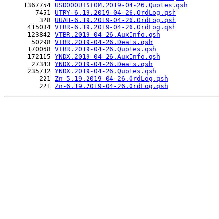
     1367754 
USD000UTSTOM.2019-04-26.Quotes.qsh
        7451 
UTRY-6.19.2019-04-26.OrdLog.qsh
         328 
UUAH-6.19.2019-04-26.OrdLog.qsh
      415084 
VTBR-6.19.2019-04-26.OrdLog.qsh
      123842 
VTBR.2019-04-26.AuxInfo.qsh
       50298 
VTBR.2019-04-26.Deals.qsh
      170068 
VTBR.2019-04-26.Quotes.qsh
      172115 
YNDX.2019-04-26.AuxInfo.qsh
       27343 
YNDX.2019-04-26.Deals.qsh
      235732 
YNDX.2019-04-26.Quotes.qsh
         221 
Zn-5.19.2019-04-26.OrdLog.qsh
         221 
Zn-6.19.2019-04-26.OrdLog.qsh