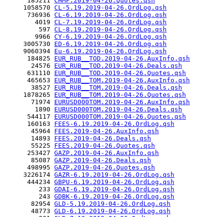
      185211 
CHMF.2019-04-26.Quotes.qsh
     1058570 
CL-5.19.2019-04-26.OrdLog.qsh
      736936 
CL-6.19.2019-04-26.OrdLog.qsh
        4019 
CL-7.19.2019-04-26.OrdLog.qsh
         597 
CL-8.19.2019-04-26.OrdLog.qsh
        9966 
CY-6.19.2019-04-26.OrdLog.qsh
     3005730 
ED-6.19.2019-04-26.OrdLog.qsh
     9060394 
Eu-6.19.2019-04-26.OrdLog.qsh
      184825 
EUR_RUB__TOD.2019-04-26.AuxInfo.qsh
       24576 
EUR_RUB__TOD.2019-04-26.Deals.qsh
      631110 
EUR_RUB__TOD.2019-04-26.Quotes.qsh
      465653 
EUR_RUB__TOM.2019-04-26.AuxInfo.qsh
       38527 
EUR_RUB__TOM.2019-04-26.Deals.qsh
     1878265 
EUR_RUB__TOM.2019-04-26.Quotes.qsh
       71974 
EURUSD000TOM.2019-04-26.AuxInfo.qsh
        1890 
EURUSD000TOM.2019-04-26.Deals.qsh
      544117 
EURUSD000TOM.2019-04-26.Quotes.qsh
      160163 
FEES-6.19.2019-04-26.OrdLog.qsh
       45964 
FEES.2019-04-26.AuxInfo.qsh
       14893 
FEES.2019-04-26.Deals.qsh
       55225 
FEES.2019-04-26.Quotes.qsh
      253427 
GAZP.2019-04-26.AuxInfo.qsh
       85087 
GAZP.2019-04-26.Deals.qsh
      498995 
GAZP.2019-04-26.Quotes.qsh
     3226174 
GAZR-6.19.2019-04-26.OrdLog.qsh
      444234 
GBPU-6.19.2019-04-26.OrdLog.qsh
         233 
GDAI-6.19.2019-04-26.OrdLog.qsh
         243 
GDBK-6.19.2019-04-26.OrdLog.qsh
       82954 
GLD-5.19.2019-04-26.OrdLog.qsh
       48773 
GLD-6.19.2019-04-26.OrdLog.qsh