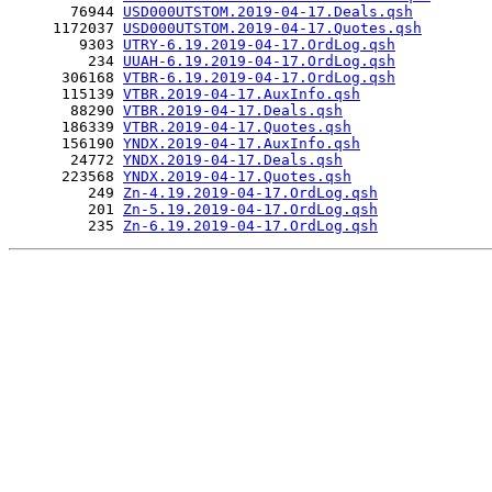
       76944 
USD000UTSTOM.2019-04-17.Deals.qsh
     1172037 
USD000UTSTOM.2019-04-17.Quotes.qsh
        9303 
UTRY-6.19.2019-04-17.OrdLog.qsh
         234 
UUAH-6.19.2019-04-17.OrdLog.qsh
      306168 
VTBR-6.19.2019-04-17.OrdLog.qsh
      115139 
VTBR.2019-04-17.AuxInfo.qsh
       88290 
VTBR.2019-04-17.Deals.qsh
      186339 
VTBR.2019-04-17.Quotes.qsh
      156190 
YNDX.2019-04-17.AuxInfo.qsh
       24772 
YNDX.2019-04-17.Deals.qsh
      223568 
YNDX.2019-04-17.Quotes.qsh
         249 
Zn-4.19.2019-04-17.OrdLog.qsh
         201 
Zn-5.19.2019-04-17.OrdLog.qsh
         235 
Zn-6.19.2019-04-17.OrdLog.qsh