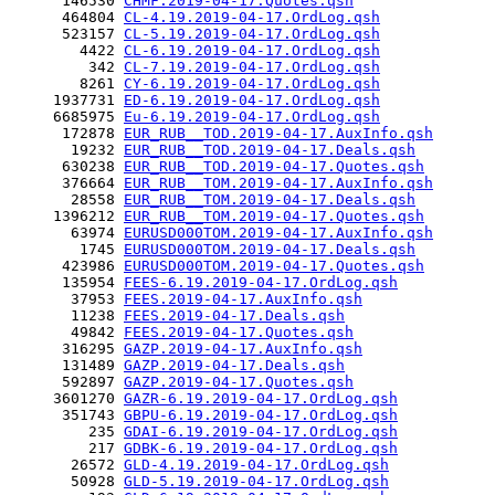
      146530 
CHMF.2019-04-17.Quotes.qsh
      464804 
CL-4.19.2019-04-17.OrdLog.qsh
      523157 
CL-5.19.2019-04-17.OrdLog.qsh
        4422 
CL-6.19.2019-04-17.OrdLog.qsh
         342 
CL-7.19.2019-04-17.OrdLog.qsh
        8261 
CY-6.19.2019-04-17.OrdLog.qsh
     1937731 
ED-6.19.2019-04-17.OrdLog.qsh
     6685975 
Eu-6.19.2019-04-17.OrdLog.qsh
      172878 
EUR_RUB__TOD.2019-04-17.AuxInfo.qsh
       19232 
EUR_RUB__TOD.2019-04-17.Deals.qsh
      630238 
EUR_RUB__TOD.2019-04-17.Quotes.qsh
      376664 
EUR_RUB__TOM.2019-04-17.AuxInfo.qsh
       28558 
EUR_RUB__TOM.2019-04-17.Deals.qsh
     1396212 
EUR_RUB__TOM.2019-04-17.Quotes.qsh
       63974 
EURUSD000TOM.2019-04-17.AuxInfo.qsh
        1745 
EURUSD000TOM.2019-04-17.Deals.qsh
      423986 
EURUSD000TOM.2019-04-17.Quotes.qsh
      135954 
FEES-6.19.2019-04-17.OrdLog.qsh
       37953 
FEES.2019-04-17.AuxInfo.qsh
       11238 
FEES.2019-04-17.Deals.qsh
       49842 
FEES.2019-04-17.Quotes.qsh
      316295 
GAZP.2019-04-17.AuxInfo.qsh
      131489 
GAZP.2019-04-17.Deals.qsh
      592897 
GAZP.2019-04-17.Quotes.qsh
     3601270 
GAZR-6.19.2019-04-17.OrdLog.qsh
      351743 
GBPU-6.19.2019-04-17.OrdLog.qsh
         235 
GDAI-6.19.2019-04-17.OrdLog.qsh
         217 
GDBK-6.19.2019-04-17.OrdLog.qsh
       26572 
GLD-4.19.2019-04-17.OrdLog.qsh
       50928 
GLD-5.19.2019-04-17.OrdLog.qsh