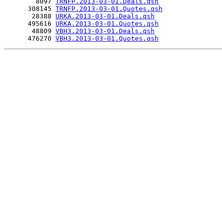
        8097 
TRNFP.2013-03-01.Deals.qsh
      308145 
TRNFP.2013-03-01.Quotes.qsh
       28388 
URKA.2013-03-01.Deals.qsh
      495616 
URKA.2013-03-01.Quotes.qsh
       48809 
VBH3.2013-03-01.Deals.qsh
      476270 
VBH3.2013-03-01.Quotes.qsh