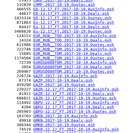
       23925 
CHMF.2017-10-19.Deals.qsh
      132829 
CHMF.2017-10-19.Quotes.qsh
      466555 
ED-12.17_FT.2017-10-19.AuxInfo.qsh
       44617 
ED-12.17_FT.2017-10-19.Deals.qsh
     1023334 
ED-12.17_FT.2017-10-19.Quotes.qsh
      871863 
Eu-12.17_FT.2017-10-19.AuxInfo.qsh
       64437 
Eu-12.17_FT.2017-10-19.Deals.qsh
     3466620 
Eu-12.17_FT.2017-10-19.Quotes.qsh
      124153 
EUR_RUB__TOD.2017-10-19.AuxInfo.qsh
       14324 
EUR_RUB__TOD.2017-10-19.Deals.qsh
      611986 
EUR_RUB__TOD.2017-10-19.Quotes.qsh
      222746 
EUR_RUB__TOM.2017-10-19.AuxInfo.qsh
       15685 
EUR_RUB__TOM.2017-10-19.Deals.qsh
     1174504 
EUR_RUB__TOM.2017-10-19.Quotes.qsh
       72739 
EURUSD000TOM.2017-10-19.AuxInfo.qsh
        3954 
EURUSD000TOM.2017-10-19.Deals.qsh
      269467 
EURUSD000TOM.2017-10-19.Quotes.qsh
      226726 
GAZP.2017-10-19.AuxInfo.qsh
       67374 
GAZP.2017-10-19.Deals.qsh
      459290 
GAZP.2017-10-19.Quotes.qsh
      220227 
GAZR-12.17_FT.2017-10-19.AuxInfo.qsh
       81921 
GAZR-12.17_FT.2017-10-19.Deals.qsh
      686821 
GAZR-12.17_FT.2017-10-19.Quotes.qsh
      114492 
GBPU-12.17_FT.2017-10-19.AuxInfo.qsh
        4204 
GBPU-12.17_FT.2017-10-19.Deals.qsh
      265903 
GBPU-12.17_FT.2017-10-19.Quotes.qsh
      163703 
GMKN.2017-10-19.AuxInfo.qsh
       49918 
GMKN.2017-10-19.Deals.qsh
      366344 
GMKN.2017-10-19.Quotes.qsh
       74519 
GMKR-12.17_FT.2017-10-19.AuxInfo.qsh