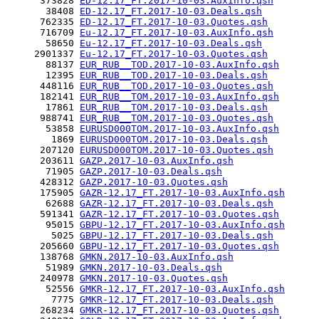
      373828 
ED-12.17_FT.2017-10-03.AuxInfo.qsh
       38408 
ED-12.17_FT.2017-10-03.Deals.qsh
      762335 
ED-12.17_FT.2017-10-03.Quotes.qsh
      716709 
Eu-12.17_FT.2017-10-03.AuxInfo.qsh
       58650 
Eu-12.17_FT.2017-10-03.Deals.qsh
     2901337 
Eu-12.17_FT.2017-10-03.Quotes.qsh
       88137 
EUR_RUB__TOD.2017-10-03.AuxInfo.qsh
       12395 
EUR_RUB__TOD.2017-10-03.Deals.qsh
      448116 
EUR_RUB__TOD.2017-10-03.Quotes.qsh
      182141 
EUR_RUB__TOM.2017-10-03.AuxInfo.qsh
       17861 
EUR_RUB__TOM.2017-10-03.Deals.qsh
      988741 
EUR_RUB__TOM.2017-10-03.Quotes.qsh
       53858 
EURUSD000TOM.2017-10-03.AuxInfo.qsh
        1869 
EURUSD000TOM.2017-10-03.Deals.qsh
      207120 
EURUSD000TOM.2017-10-03.Quotes.qsh
      203611 
GAZP.2017-10-03.AuxInfo.qsh
       71905 
GAZP.2017-10-03.Deals.qsh
      428312 
GAZP.2017-10-03.Quotes.qsh
      175905 
GAZR-12.17_FT.2017-10-03.AuxInfo.qsh
       62688 
GAZR-12.17_FT.2017-10-03.Deals.qsh
      591341 
GAZR-12.17_FT.2017-10-03.Quotes.qsh
       95015 
GBPU-12.17_FT.2017-10-03.AuxInfo.qsh
        5025 
GBPU-12.17_FT.2017-10-03.Deals.qsh
      205660 
GBPU-12.17_FT.2017-10-03.Quotes.qsh
      138768 
GMKN.2017-10-03.AuxInfo.qsh
       51989 
GMKN.2017-10-03.Deals.qsh
      240978 
GMKN.2017-10-03.Quotes.qsh
       52556 
GMKR-12.17_FT.2017-10-03.AuxInfo.qsh
        7775 
GMKR-12.17_FT.2017-10-03.Deals.qsh
      268234 
GMKR-12.17_FT.2017-10-03.Quotes.qsh