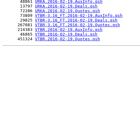
       48861 
URKA.2016-02-19.AuxInfo.qsh
       13797 
URKA.2016-02-19.Deals.qsh
       72286 
URKA.2016-02-19.Quotes.qsh
       73809 
VTBR-3.16_FT.2016-02-19.AuxInfo.qsh
       29825 
VTBR-3.16_FT.2016-02-19.Deals.qsh
      267081 
VTBR-3.16_FT.2016-02-19.Quotes.qsh
      214383 
VTBR.2016-02-19.AuxInfo.qsh
       46865 
VTBR.2016-02-19.Deals.qsh
      451324 
VTBR.2016-02-19.Quotes.qsh