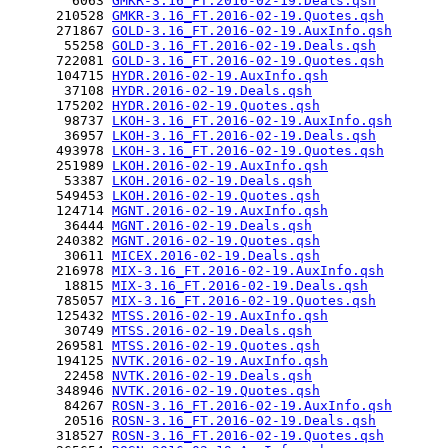
        6063 
GMKR-3.16_FT.2016-02-19.Deals.qsh
      210528 
GMKR-3.16_FT.2016-02-19.Quotes.qsh
      271867 
GOLD-3.16_FT.2016-02-19.AuxInfo.qsh
       55258 
GOLD-3.16_FT.2016-02-19.Deals.qsh
      722081 
GOLD-3.16_FT.2016-02-19.Quotes.qsh
      104715 
HYDR.2016-02-19.AuxInfo.qsh
       37108 
HYDR.2016-02-19.Deals.qsh
      175202 
HYDR.2016-02-19.Quotes.qsh
       98737 
LKOH-3.16_FT.2016-02-19.AuxInfo.qsh
       36957 
LKOH-3.16_FT.2016-02-19.Deals.qsh
      493978 
LKOH-3.16_FT.2016-02-19.Quotes.qsh
      251989 
LKOH.2016-02-19.AuxInfo.qsh
       53387 
LKOH.2016-02-19.Deals.qsh
      549453 
LKOH.2016-02-19.Quotes.qsh
      124714 
MGNT.2016-02-19.AuxInfo.qsh
       36444 
MGNT.2016-02-19.Deals.qsh
      240382 
MGNT.2016-02-19.Quotes.qsh
       30611 
MICEX.2016-02-19.Deals.qsh
      216978 
MIX-3.16_FT.2016-02-19.AuxInfo.qsh
       18815 
MIX-3.16_FT.2016-02-19.Deals.qsh
      785057 
MIX-3.16_FT.2016-02-19.Quotes.qsh
      125432 
MTSS.2016-02-19.AuxInfo.qsh
       30749 
MTSS.2016-02-19.Deals.qsh
      269581 
MTSS.2016-02-19.Quotes.qsh
      194125 
NVTK.2016-02-19.AuxInfo.qsh
       22458 
NVTK.2016-02-19.Deals.qsh
      348946 
NVTK.2016-02-19.Quotes.qsh
       84267 
ROSN-3.16_FT.2016-02-19.AuxInfo.qsh
       20516 
ROSN-3.16_FT.2016-02-19.Deals.qsh
      318527 
ROSN-3.16_FT.2016-02-19.Quotes.qsh