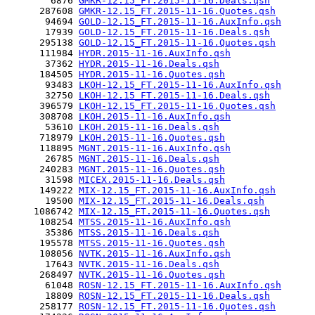
        6876 
GMKR-12.15_FT.2015-11-16.Deals.qsh
      287608 
GMKR-12.15_FT.2015-11-16.Quotes.qsh
       94694 
GOLD-12.15_FT.2015-11-16.AuxInfo.qsh
       17939 
GOLD-12.15_FT.2015-11-16.Deals.qsh
      295138 
GOLD-12.15_FT.2015-11-16.Quotes.qsh
      111984 
HYDR.2015-11-16.AuxInfo.qsh
       37362 
HYDR.2015-11-16.Deals.qsh
      184505 
HYDR.2015-11-16.Quotes.qsh
       93483 
LKOH-12.15_FT.2015-11-16.AuxInfo.qsh
       32750 
LKOH-12.15_FT.2015-11-16.Deals.qsh
      396579 
LKOH-12.15_FT.2015-11-16.Quotes.qsh
      308708 
LKOH.2015-11-16.AuxInfo.qsh
       53610 
LKOH.2015-11-16.Deals.qsh
      718979 
LKOH.2015-11-16.Quotes.qsh
      118895 
MGNT.2015-11-16.AuxInfo.qsh
       26785 
MGNT.2015-11-16.Deals.qsh
      240283 
MGNT.2015-11-16.Quotes.qsh
       31598 
MICEX.2015-11-16.Deals.qsh
      149222 
MIX-12.15_FT.2015-11-16.AuxInfo.qsh
       19500 
MIX-12.15_FT.2015-11-16.Deals.qsh
     1086742 
MIX-12.15_FT.2015-11-16.Quotes.qsh
      108254 
MTSS.2015-11-16.AuxInfo.qsh
       35386 
MTSS.2015-11-16.Deals.qsh
      195578 
MTSS.2015-11-16.Quotes.qsh
      108056 
NVTK.2015-11-16.AuxInfo.qsh
       17643 
NVTK.2015-11-16.Deals.qsh
      268497 
NVTK.2015-11-16.Quotes.qsh
       61048 
ROSN-12.15_FT.2015-11-16.AuxInfo.qsh
       18809 
ROSN-12.15_FT.2015-11-16.Deals.qsh
      258177 
ROSN-12.15_FT.2015-11-16.Quotes.qsh