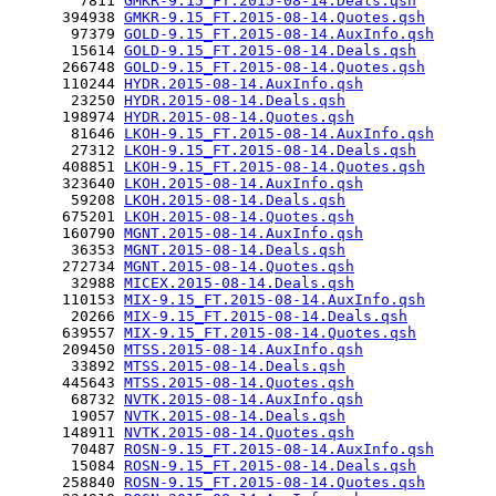
        7811 
GMKR-9.15_FT.2015-08-14.Deals.qsh
      394938 
GMKR-9.15_FT.2015-08-14.Quotes.qsh
       97379 
GOLD-9.15_FT.2015-08-14.AuxInfo.qsh
       15614 
GOLD-9.15_FT.2015-08-14.Deals.qsh
      266748 
GOLD-9.15_FT.2015-08-14.Quotes.qsh
      110244 
HYDR.2015-08-14.AuxInfo.qsh
       23250 
HYDR.2015-08-14.Deals.qsh
      198974 
HYDR.2015-08-14.Quotes.qsh
       81646 
LKOH-9.15_FT.2015-08-14.AuxInfo.qsh
       27312 
LKOH-9.15_FT.2015-08-14.Deals.qsh
      408851 
LKOH-9.15_FT.2015-08-14.Quotes.qsh
      323640 
LKOH.2015-08-14.AuxInfo.qsh
       59208 
LKOH.2015-08-14.Deals.qsh
      675201 
LKOH.2015-08-14.Quotes.qsh
      160790 
MGNT.2015-08-14.AuxInfo.qsh
       36353 
MGNT.2015-08-14.Deals.qsh
      272734 
MGNT.2015-08-14.Quotes.qsh
       32988 
MICEX.2015-08-14.Deals.qsh
      110153 
MIX-9.15_FT.2015-08-14.AuxInfo.qsh
       20266 
MIX-9.15_FT.2015-08-14.Deals.qsh
      639557 
MIX-9.15_FT.2015-08-14.Quotes.qsh
      209450 
MTSS.2015-08-14.AuxInfo.qsh
       33892 
MTSS.2015-08-14.Deals.qsh
      445643 
MTSS.2015-08-14.Quotes.qsh
       68732 
NVTK.2015-08-14.AuxInfo.qsh
       19057 
NVTK.2015-08-14.Deals.qsh
      148911 
NVTK.2015-08-14.Quotes.qsh
       70487 
ROSN-9.15_FT.2015-08-14.AuxInfo.qsh
       15084 
ROSN-9.15_FT.2015-08-14.Deals.qsh
      258840 
ROSN-9.15_FT.2015-08-14.Quotes.qsh