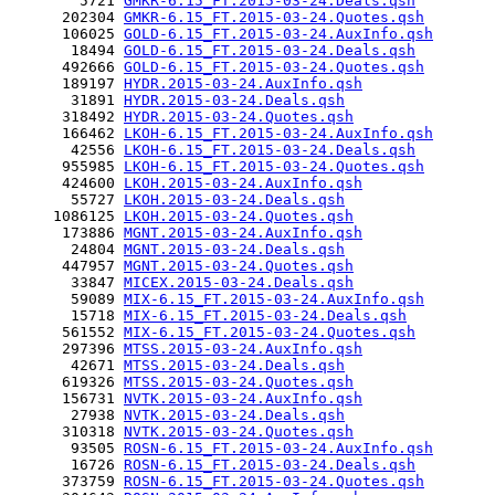
        5721 
GMKR-6.15_FT.2015-03-24.Deals.qsh
      202304 
GMKR-6.15_FT.2015-03-24.Quotes.qsh
      106025 
GOLD-6.15_FT.2015-03-24.AuxInfo.qsh
       18494 
GOLD-6.15_FT.2015-03-24.Deals.qsh
      492666 
GOLD-6.15_FT.2015-03-24.Quotes.qsh
      189197 
HYDR.2015-03-24.AuxInfo.qsh
       31891 
HYDR.2015-03-24.Deals.qsh
      318492 
HYDR.2015-03-24.Quotes.qsh
      166462 
LKOH-6.15_FT.2015-03-24.AuxInfo.qsh
       42556 
LKOH-6.15_FT.2015-03-24.Deals.qsh
      955985 
LKOH-6.15_FT.2015-03-24.Quotes.qsh
      424600 
LKOH.2015-03-24.AuxInfo.qsh
       55727 
LKOH.2015-03-24.Deals.qsh
     1086125 
LKOH.2015-03-24.Quotes.qsh
      173886 
MGNT.2015-03-24.AuxInfo.qsh
       24804 
MGNT.2015-03-24.Deals.qsh
      447957 
MGNT.2015-03-24.Quotes.qsh
       33847 
MICEX.2015-03-24.Deals.qsh
       59089 
MIX-6.15_FT.2015-03-24.AuxInfo.qsh
       15718 
MIX-6.15_FT.2015-03-24.Deals.qsh
      561552 
MIX-6.15_FT.2015-03-24.Quotes.qsh
      297396 
MTSS.2015-03-24.AuxInfo.qsh
       42671 
MTSS.2015-03-24.Deals.qsh
      619326 
MTSS.2015-03-24.Quotes.qsh
      156731 
NVTK.2015-03-24.AuxInfo.qsh
       27938 
NVTK.2015-03-24.Deals.qsh
      310318 
NVTK.2015-03-24.Quotes.qsh
       93505 
ROSN-6.15_FT.2015-03-24.AuxInfo.qsh
       16726 
ROSN-6.15_FT.2015-03-24.Deals.qsh
      373759 
ROSN-6.15_FT.2015-03-24.Quotes.qsh