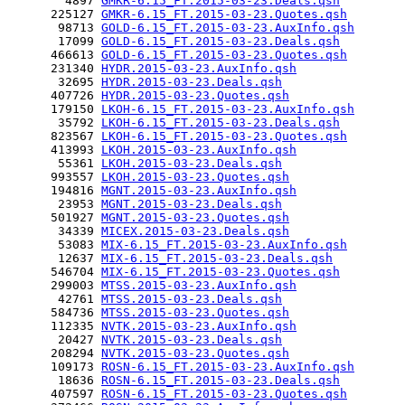
        4897 
GMKR-6.15_FT.2015-03-23.Deals.qsh
      225127 
GMKR-6.15_FT.2015-03-23.Quotes.qsh
       98713 
GOLD-6.15_FT.2015-03-23.AuxInfo.qsh
       17099 
GOLD-6.15_FT.2015-03-23.Deals.qsh
      466613 
GOLD-6.15_FT.2015-03-23.Quotes.qsh
      231340 
HYDR.2015-03-23.AuxInfo.qsh
       32695 
HYDR.2015-03-23.Deals.qsh
      407726 
HYDR.2015-03-23.Quotes.qsh
      179150 
LKOH-6.15_FT.2015-03-23.AuxInfo.qsh
       35792 
LKOH-6.15_FT.2015-03-23.Deals.qsh
      823567 
LKOH-6.15_FT.2015-03-23.Quotes.qsh
      413993 
LKOH.2015-03-23.AuxInfo.qsh
       55361 
LKOH.2015-03-23.Deals.qsh
      993557 
LKOH.2015-03-23.Quotes.qsh
      194816 
MGNT.2015-03-23.AuxInfo.qsh
       23953 
MGNT.2015-03-23.Deals.qsh
      501927 
MGNT.2015-03-23.Quotes.qsh
       34339 
MICEX.2015-03-23.Deals.qsh
       53083 
MIX-6.15_FT.2015-03-23.AuxInfo.qsh
       12637 
MIX-6.15_FT.2015-03-23.Deals.qsh
      546704 
MIX-6.15_FT.2015-03-23.Quotes.qsh
      299003 
MTSS.2015-03-23.AuxInfo.qsh
       42761 
MTSS.2015-03-23.Deals.qsh
      584736 
MTSS.2015-03-23.Quotes.qsh
      112335 
NVTK.2015-03-23.AuxInfo.qsh
       20427 
NVTK.2015-03-23.Deals.qsh
      208294 
NVTK.2015-03-23.Quotes.qsh
      109173 
ROSN-6.15_FT.2015-03-23.AuxInfo.qsh
       18636 
ROSN-6.15_FT.2015-03-23.Deals.qsh
      407597 
ROSN-6.15_FT.2015-03-23.Quotes.qsh