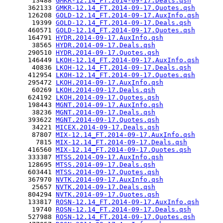
       13488 
GMKR-12.14_FT.2014-09-17.Deals.qsh
      362133 
GMKR-12.14_FT.2014-09-17.Quotes.qsh
      126208 
GOLD-12.14_FT.2014-09-17.AuxInfo.qsh
       19399 
GOLD-12.14_FT.2014-09-17.Deals.qsh
      460571 
GOLD-12.14_FT.2014-09-17.Quotes.qsh
      164791 
HYDR.2014-09-17.AuxInfo.qsh
       38565 
HYDR.2014-09-17.Deals.qsh
      290510 
HYDR.2014-09-17.Quotes.qsh
      146449 
LKOH-12.14_FT.2014-09-17.AuxInfo.qsh
       40836 
LKOH-12.14_FT.2014-09-17.Deals.qsh
      412954 
LKOH-12.14_FT.2014-09-17.Quotes.qsh
      295472 
LKOH.2014-09-17.AuxInfo.qsh
       60269 
LKOH.2014-09-17.Deals.qsh
      624192 
LKOH.2014-09-17.Quotes.qsh
      198443 
MGNT.2014-09-17.AuxInfo.qsh
       38236 
MGNT.2014-09-17.Deals.qsh
      393622 
MGNT.2014-09-17.Quotes.qsh
       34221 
MICEX.2014-09-17.Deals.qsh
       87807 
MIX-12.14_FT.2014-09-17.AuxInfo.qsh
        7815 
MIX-12.14_FT.2014-09-17.Deals.qsh
      416560 
MIX-12.14_FT.2014-09-17.Quotes.qsh
      333387 
MTSS.2014-09-17.AuxInfo.qsh
      128695 
MTSS.2014-09-17.Deals.qsh
      603441 
MTSS.2014-09-17.Quotes.qsh
      367970 
NVTK.2014-09-17.AuxInfo.qsh
       25657 
NVTK.2014-09-17.Deals.qsh
      804294 
NVTK.2014-09-17.Quotes.qsh
      133817 
ROSN-12.14_FT.2014-09-17.AuxInfo.qsh
       19740 
ROSN-12.14_FT.2014-09-17.Deals.qsh
      527988 
ROSN-12.14_FT.2014-09-17.Quotes.qsh