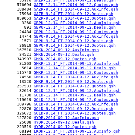
       35970 
GAZR-12.14_FT.2014-09-12.Deals.qsh
      576694 
GAZR-12.14_FT.2014-09-12.Quotes.qsh
      188484 
GAZR-9.14_FT.2014-09-12.AuxInfo.qsh
       75964 
GAZR-9.14_FT.2014-09-12.Deals.qsh
      859053 
GAZR-9.14_FT.2014-09-12.Quotes.qsh
        3260 
GBPU-12.14_FT.2014-09-12.AuxInfo.qsh
         891 
GBPU-12.14_FT.2014-09-12.Deals.qsh
       24484 
GBPU-12.14_FT.2014-09-12.Quotes.qsh
       14744 
GBPU-9.14_FT.2014-09-12.AuxInfo.qsh
        1571 
GBPU-9.14_FT.2014-09-12.Deals.qsh
       36818 
GBPU-9.14_FT.2014-09-12.Quotes.qsh
      167510 
GMKN.2014-09-12.AuxInfo.qsh
       34521 
GMKN.2014-09-12.Deals.qsh
      343997 
GMKN.2014-09-12.Quotes.qsh
       31263 
GMKR-12.14_FT.2014-09-12.AuxInfo.qsh
        5614 
GMKR-12.14_FT.2014-09-12.Deals.qsh
      115748 
GMKR-12.14_FT.2014-09-12.Quotes.qsh
       74550 
GMKR-9.14_FT.2014-09-12.AuxInfo.qsh
       13520 
GMKR-9.14_FT.2014-09-12.Deals.qsh
      257533 
GMKR-9.14_FT.2014-09-12.Quotes.qsh
       32614 
GOLD-12.14_FT.2014-09-12.AuxInfo.qsh
       11730 
GOLD-12.14_FT.2014-09-12.Deals.qsh
      119619 
GOLD-12.14_FT.2014-09-12.Quotes.qsh
      109796 
GOLD-9.14_FT.2014-09-12.AuxInfo.qsh
       22876 
GOLD-9.14_FT.2014-09-12.Deals.qsh
      326672 
GOLD-9.14_FT.2014-09-12.Quotes.qsh
      127820 
HYDR.2014-09-12.AuxInfo.qsh
       25088 
HYDR.2014-09-12.Deals.qsh
      223519 
HYDR.2014-09-12.Quotes.qsh
       68194 
LKOH-12.14_FT.2014-09-12.AuxInfo.qsh