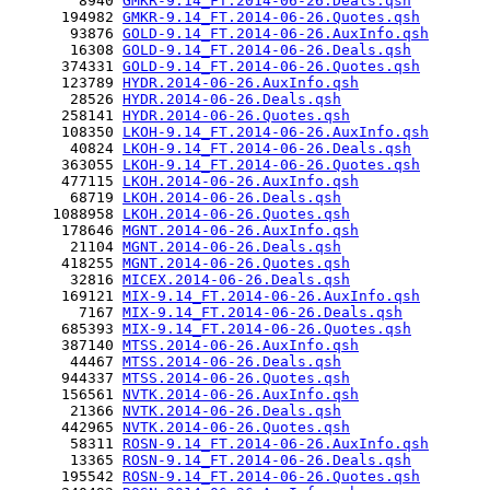
        8940 
GMKR-9.14_FT.2014-06-26.Deals.qsh
      194982 
GMKR-9.14_FT.2014-06-26.Quotes.qsh
       93876 
GOLD-9.14_FT.2014-06-26.AuxInfo.qsh
       16308 
GOLD-9.14_FT.2014-06-26.Deals.qsh
      374331 
GOLD-9.14_FT.2014-06-26.Quotes.qsh
      123789 
HYDR.2014-06-26.AuxInfo.qsh
       28526 
HYDR.2014-06-26.Deals.qsh
      258141 
HYDR.2014-06-26.Quotes.qsh
      108350 
LKOH-9.14_FT.2014-06-26.AuxInfo.qsh
       40824 
LKOH-9.14_FT.2014-06-26.Deals.qsh
      363055 
LKOH-9.14_FT.2014-06-26.Quotes.qsh
      477115 
LKOH.2014-06-26.AuxInfo.qsh
       68719 
LKOH.2014-06-26.Deals.qsh
     1088958 
LKOH.2014-06-26.Quotes.qsh
      178646 
MGNT.2014-06-26.AuxInfo.qsh
       21104 
MGNT.2014-06-26.Deals.qsh
      418255 
MGNT.2014-06-26.Quotes.qsh
       32816 
MICEX.2014-06-26.Deals.qsh
      169121 
MIX-9.14_FT.2014-06-26.AuxInfo.qsh
        7167 
MIX-9.14_FT.2014-06-26.Deals.qsh
      685393 
MIX-9.14_FT.2014-06-26.Quotes.qsh
      387140 
MTSS.2014-06-26.AuxInfo.qsh
       44467 
MTSS.2014-06-26.Deals.qsh
      944337 
MTSS.2014-06-26.Quotes.qsh
      156561 
NVTK.2014-06-26.AuxInfo.qsh
       21366 
NVTK.2014-06-26.Deals.qsh
      442965 
NVTK.2014-06-26.Quotes.qsh
       58311 
ROSN-9.14_FT.2014-06-26.AuxInfo.qsh
       13365 
ROSN-9.14_FT.2014-06-26.Deals.qsh
      195542 
ROSN-9.14_FT.2014-06-26.Quotes.qsh