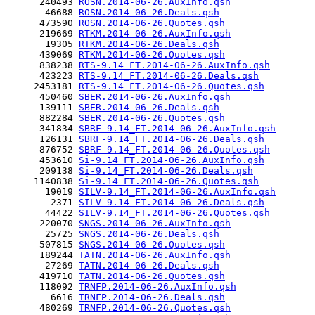
      240493 
ROSN.2014-06-26.AuxInfo.qsh
       46688 
ROSN.2014-06-26.Deals.qsh
      473590 
ROSN.2014-06-26.Quotes.qsh
      219669 
RTKM.2014-06-26.AuxInfo.qsh
       19305 
RTKM.2014-06-26.Deals.qsh
      439069 
RTKM.2014-06-26.Quotes.qsh
      838238 
RTS-9.14_FT.2014-06-26.AuxInfo.qsh
      423223 
RTS-9.14_FT.2014-06-26.Deals.qsh
     2453181 
RTS-9.14_FT.2014-06-26.Quotes.qsh
      450460 
SBER.2014-06-26.AuxInfo.qsh
      139111 
SBER.2014-06-26.Deals.qsh
      882284 
SBER.2014-06-26.Quotes.qsh
      341834 
SBRF-9.14_FT.2014-06-26.AuxInfo.qsh
      126131 
SBRF-9.14_FT.2014-06-26.Deals.qsh
      876752 
SBRF-9.14_FT.2014-06-26.Quotes.qsh
      453610 
Si-9.14_FT.2014-06-26.AuxInfo.qsh
      209138 
Si-9.14_FT.2014-06-26.Deals.qsh
     1140838 
Si-9.14_FT.2014-06-26.Quotes.qsh
       19019 
SILV-9.14_FT.2014-06-26.AuxInfo.qsh
        2371 
SILV-9.14_FT.2014-06-26.Deals.qsh
       44422 
SILV-9.14_FT.2014-06-26.Quotes.qsh
      220070 
SNGS.2014-06-26.AuxInfo.qsh
       25725 
SNGS.2014-06-26.Deals.qsh
      507815 
SNGS.2014-06-26.Quotes.qsh
      189244 
TATN.2014-06-26.AuxInfo.qsh
       27269 
TATN.2014-06-26.Deals.qsh
      419710 
TATN.2014-06-26.Quotes.qsh
      118092 
TRNFP.2014-06-26.AuxInfo.qsh
        6616 
TRNFP.2014-06-26.Deals.qsh
      480269 
TRNFP.2014-06-26.Quotes.qsh