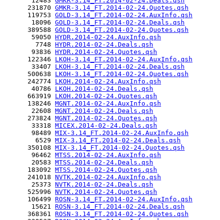
       12483 
GMKR-3.14_FT.2014-02-24.Deals.qsh
      231870 
GMKR-3.14_FT.2014-02-24.Quotes.qsh
      119753 
GOLD-3.14_FT.2014-02-24.AuxInfo.qsh
       18096 
GOLD-3.14_FT.2014-02-24.Deals.qsh
      389588 
GOLD-3.14_FT.2014-02-24.Quotes.qsh
       59050 
HYDR.2014-02-24.AuxInfo.qsh
        7748 
HYDR.2014-02-24.Deals.qsh
       93836 
HYDR.2014-02-24.Quotes.qsh
      122346 
LKOH-3.14_FT.2014-02-24.AuxInfo.qsh
       33407 
LKOH-3.14_FT.2014-02-24.Deals.qsh
      500638 
LKOH-3.14_FT.2014-02-24.Quotes.qsh
      242774 
LKOH.2014-02-24.AuxInfo.qsh
       40786 
LKOH.2014-02-24.Deals.qsh
      663919 
LKOH.2014-02-24.Quotes.qsh
      138246 
MGNT.2014-02-24.AuxInfo.qsh
       22608 
MGNT.2014-02-24.Deals.qsh
      273824 
MGNT.2014-02-24.Quotes.qsh
       33318 
MICEX.2014-02-24.Deals.qsh
       98489 
MIX-3.14_FT.2014-02-24.AuxInfo.qsh
        6529 
MIX-3.14_FT.2014-02-24.Deals.qsh
      350108 
MIX-3.14_FT.2014-02-24.Quotes.qsh
       96462 
MTSS.2014-02-24.AuxInfo.qsh
       20583 
MTSS.2014-02-24.Deals.qsh
      183092 
MTSS.2014-02-24.Quotes.qsh
      241018 
NVTK.2014-02-24.AuxInfo.qsh
       25373 
NVTK.2014-02-24.Deals.qsh
      525996 
NVTK.2014-02-24.Quotes.qsh
      106499 
ROSN-3.14_FT.2014-02-24.AuxInfo.qsh
       15621 
ROSN-3.14_FT.2014-02-24.Deals.qsh
      368361 
ROSN-3.14_FT.2014-02-24.Quotes.qsh