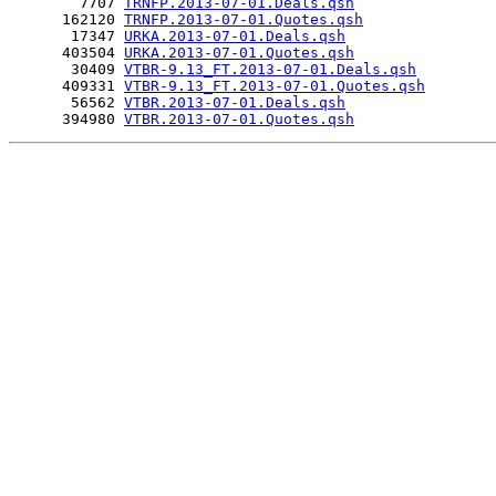
        7707 
TRNFP.2013-07-01.Deals.qsh
      162120 
TRNFP.2013-07-01.Quotes.qsh
       17347 
URKA.2013-07-01.Deals.qsh
      403504 
URKA.2013-07-01.Quotes.qsh
       30409 
VTBR-9.13_FT.2013-07-01.Deals.qsh
      409331 
VTBR-9.13_FT.2013-07-01.Quotes.qsh
       56562 
VTBR.2013-07-01.Deals.qsh
      394980 
VTBR.2013-07-01.Quotes.qsh