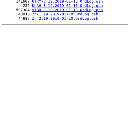
      141607 
UTRY-3.19.2019-01-10.OrdLog.qsh
         256 
UUAH-3.19.2019-01-10.OrdLog.qsh
      597384 
VTBR-3.19.2019-01-10.OrdLog.qsh
       43918 
Zn-1.19.2019-01-10.OrdLog.qsh
       44687 
Zn-2.19.2019-01-10.OrdLog.qsh